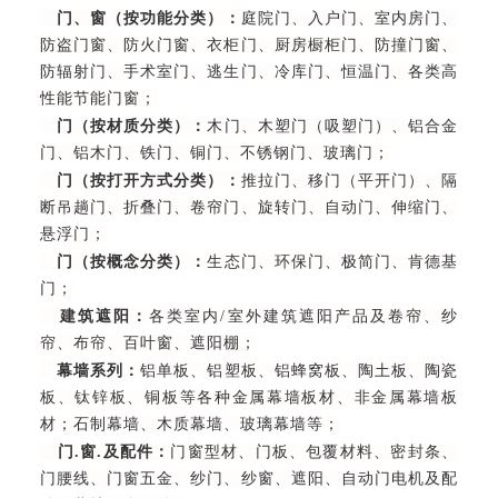
门、窗（按功能分类）：
庭院门、入户门、室内房门、
防盗门窗、防火门窗、衣柜门、厨房橱柜门、防撞门窗、
防辐射门、手术室门、逃生门、冷库门、恒温门、各类高
性能节能门窗；
门（按材质分类）：
木门、木塑门（吸塑门）、铝合金
门、铝木门、铁门、铜门、不锈钢门、玻璃门；
门（按打开方式分类）：
推拉门、移门（平开门）、隔
断吊趟门、折叠门、卷帘门、旋转门、自动门、伸缩门、
悬浮门；
门（按概念分类）：
生态门、环保门、极简门、肯德基
门；
建筑遮阳：
各类室内/室外建筑遮阳产品及卷帘、纱
帘、布帘、百叶窗、遮阳棚；
幕墙系列：
铝单板、铝塑板、铝蜂窝板、陶土板、陶瓷
板、钛锌板、铜板等各种金属幕墙板材、非金属幕墙板
材；石制幕墙、木质幕墙、玻璃幕墙等；
门.窗.及配件：
门窗型材、门板、包覆材料、密封条、
门腰线、门窗五金、纱门、纱窗、遮阳、自动门电机及配