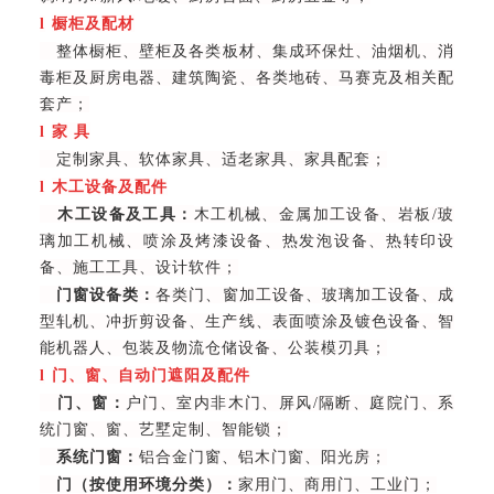
l
橱柜及配材
整体橱柜、壁柜及各类板材、集成环保灶、油烟机、消
毒柜及厨房电器、建筑陶瓷、各类地砖、马赛克及相关配
套产；
l
家 具
定制家具、软体家具、适老家具、家具配套；
l
木工设备及配件
木工设备及工具：
木工机械、金属加工设备、岩板/玻
璃加工机械、喷涂及烤漆设备、热发泡设备、热转印设
备、施工工具、设计软件；
门窗设备类：
各类门、窗加工设备、玻璃加工设备、成
型轧机、冲折剪设备、生产线、表面喷涂及镀色设备、智
能机器人、包装及物流仓储设备、公装模刃具；
l
门、窗、自动门遮阳及配件
门、窗：
户门、室内非木门、屏风/隔断、庭院门、系
统门窗、窗、艺墅定制、智能锁；
系统门窗：
铝合金门窗、铝木门窗、阳光房；
门（按使用环境分类）：
家用门、商用门、工业门；