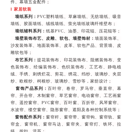
件、幕墙五金配件；
l
家居软装
墙纸系列：
PVC塑料墙纸、草麻墙纸、无纺墙纸、吸音
墙纸、胶面墙纸、绒线墙纸、萤光墙纸玻璃纤维壁布；
墙纸辅料系列：
纸基PVC、油墨、印花辊、压花辊等；
墙壁装饰布艺、皮雕、软包、墙壁饰材：
墙面装饰革、
沙发装饰革、地面装饰革、皮革、软包产品、背景墙、皮
雕软包等；
布艺系列：
提花装饰布、印花装饰布、阻燃装饰布、变
色装饰布、经编装饰布、色织装饰布、工艺布、静电植
绒、手绣、刺绣烂花、剪花、绣花、绉纱、玻璃纱、夹层
纱、欧根纱、柯根纱、玻璃纱、雪纱等，家纺设计；
窗饰产品系列：
百叶帘、卷帘、罗马帘、垂直帘、幕
帘、开合帘、木制窗帘、草艺窗帘、电动窗帘、工艺画窗
帘、遥控窗帘、PVC窗帘、百叶窗、百折帘、风琴窗帘、
水波帘、缕空窗帘、隐形窗帘、遮阳及各种控制系统等；
窗饰配件系列：
窗帘杆、窗帘带、窗帘钩、窗帘轨、窗
帘盒、窗帘机、窗帘马达、窗帘夹、窗帘灯、铁环、拉
链、按扣、流苏；