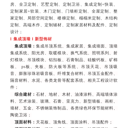
房、全卫定制、艺墅定制、定制卫浴、集成定制+快装、
定制家居+软装、木门定制、门墙柜定制、全屋定制、整
家定制、局部空间定制、楼梯定制、榻榻米定制、木结构
定制、高端木作、定制辅材、定制家居材料及配件、定制
设计
；
l
集成顶墙
l
新型饰材
集成顶墙：
集成吊顶系统、集成家居、集成墙面、顶墙
集成系统、阳光房、取暖模块、换气系统、照明系列、射
灯模块、吊顶模块、铝扣板、石膏制品、硅酸钙板、矿棉
板、 ps板、夹板、防火板等系统、吊顶天花、吊顶吸
音、膨胀珍珠岩吸音板、纤维复合材料、吊顶五金配件、
隔音材料、水泥、各类龙骨等配套系统、相关工程设计软
件；
综合建材：
石材、地材、木材、油漆涂料、高端墙体涂
料、艺术涂装、玻璃、石膏、亚克力、新型墙板、画柜、
墙材、五金、不锈钢装饰制品、各类绿色环保节能材料、
陶瓷卫浴；
顶面材料：
天花板、顶角线、顶面涂料、吊顶配件；